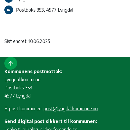
Postboks 353, 4577 Lyngdal
email
Sist endret: 10.06.2025
arrow_upward
Kommunens postmottak:
Lyngdal kommune
Postboks 353
4577 Lyngdal
E-post kommunen:
post@lyngdal.kommune.no
Send digital post sikkert til kommunen:
Lenke til eDialog, sikker forsendelse