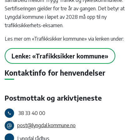
samarbeid mellom Trygg Trafikk og fylkeskommunene.
Sertifiseringen gjelder for tre år av gangen. Det betyr at
Lyngdal kommune i løpet av 2028 må opp til ny
trafikksikkerhets-eksamen.
Les mer om «Trafikksikker kommune» via lenken under:
Lenke: «Trafikksikker kommune»
Kontaktinfo for henvendelser
Postmottak og arkivtjeneste
38 33 40 00
call
@
post@lyngdal.kommune.no
Lyngdal rådhus