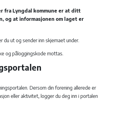
er fra Lyngdal kommune er at ditt
en, og at informasjonen om laget er
ller du ut og sender inn skjemaet under.
enke og påloggingskode mottas.
ngsportalen
eningsportalen. Dersom din forening allerede er
jon eller aktivitet, logger du deg inn i portalen