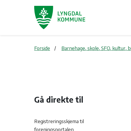
Forside
Barnehage, skole, SFO, kultur, 
Gå direkte til
Registreringsskjema til
foreningsportalen