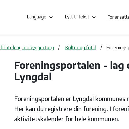
keyboard_arrow_down
keyboard_arrow_down
Language
Lytt til tekst
For ansat
bibliotek og innbyggertorg
Kultur og fritid
Foreningsp
Foreningsportalen - lag 
Lyngdal
Foreningsportalen er Lyngdal kommunes re
Her kan du registrere din forening. I foren
aktivitetskalender for hele kommunen.