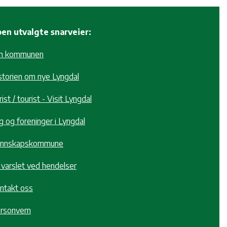
en utvalgte snarveier:
m kommunen
storien om nye Lyngdal
ist / tourist - Visit Lyngdal
g og foreninger i Lyngdal
nnskapskommune
i varslet ved hendelser
ntakt oss
rsonvern