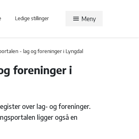
menu
Meny
te
Ledige stillinger
ortalen - lag og foreninger i Lyngdal
og foreninger i
gister over lag- og foreninger.
ingsportalen ligger også en