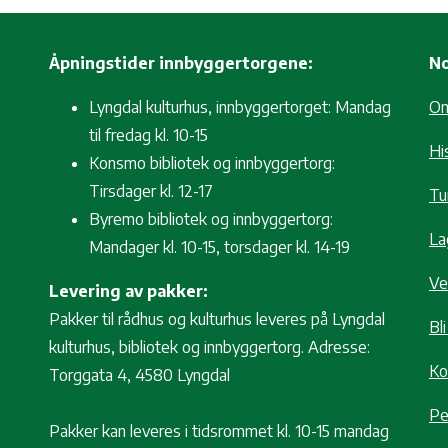
Åpningstider innbyggertorgene:
No
Lyngdal kulturhus, innbyggertorget: Mandag
O
til fredag kl. 10-15
Hi
Konsmo bibliotek og innbyggertorg:
Tirsdager kl. 12-17
Tur
Byremo bibliotek og innbyggertorg:
La
Mandager kl. 10-15, torsdager kl. 14-19
Ve
Levering av pakker:
Pakker til rådhus og kulturhus leveres på Lyngdal
Bl
kulturhus, bibliotek og innbyggertorg. Adresse:
Ko
Torggata 4, 4580 Lyngdal
Pe
Pakker kan leveres i tidsrommet kl. 10-15 mandag