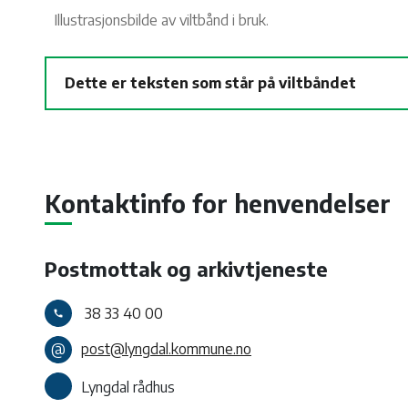
Illustrasjonsbilde av viltbånd i bruk.
Dette er teksten som står på viltbåndet
Kontaktinfo for henvendelser
Postmottak og arkivtjeneste
38 33 40 00
call
@
post@lyngdal.kommune.no
Lyngdal rådhus