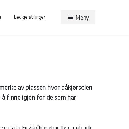
menu
Meny
te
Ledige stillinger
 å merke av plassen hvor påkjørselen
e å finne igjen for de som har
og farlig. En viltpåkjørsel medfører materielle