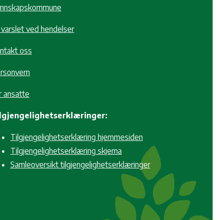
nnskapskommune
i varslet ved hendelser
ntakt oss
rsonvern
r ansatte
lgjengelighetserklæringer:
Tilgjengelighetserklæring hjemmesiden
Tilgjengelighetserklæring skjema
Samleoversikt tilgjengelighetserklæringer