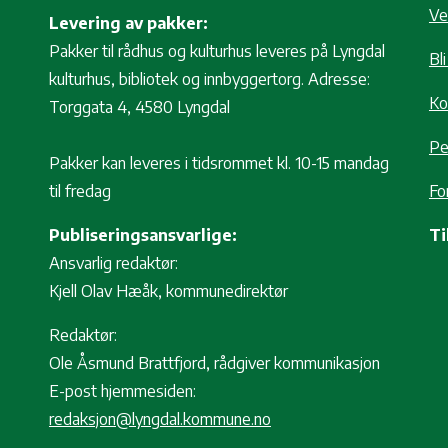
Ve
Levering av pakker:
Pakker til rådhus og kulturhus leveres på Lyngdal
Bl
kulturhus, bibliotek og innbyggertorg. Adresse:
Ko
Torggata 4, 4580 Lyngdal
Pe
Pakker kan leveres i tidsrommet kl. 10-15 mandag
til fredag
Fo
Publiseringsansvarlige:
Ti
Ansvarlig redaktør:
Kjell Olav Hæåk, kommunedirektør
Redaktør:
Ole Åsmund Brattfjord, rådgiver kommunikasjon
E-post hjemmesiden:
redaksjon@lyngdal.kommune.no