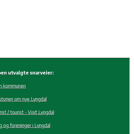
en utvalgte snarveier:
m kommunen
storien om nye Lyngdal
ist / tourist - Visit Lyngdal
g og foreninger i Lyngdal