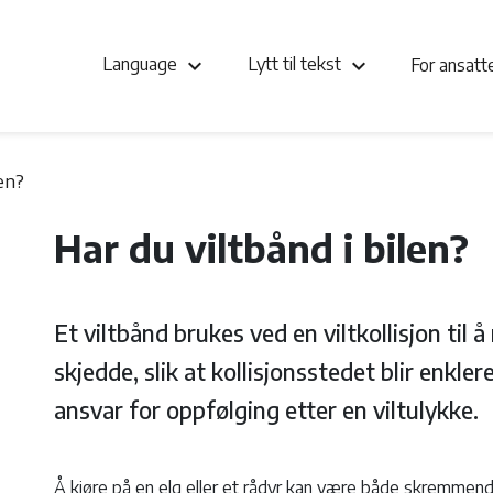
keyboard_arrow_down
keyboard_arrow_down
Language
Lytt til tekst
For ansat
len?
Har du viltbånd i bilen?
Et viltbånd brukes ved en viltkollisjon til
skjedde, slik at kollisjonsstedet blir enkler
ansvar for oppfølging etter en viltulykke.
Å kjøre på en elg eller et rådyr kan være både skremmende 