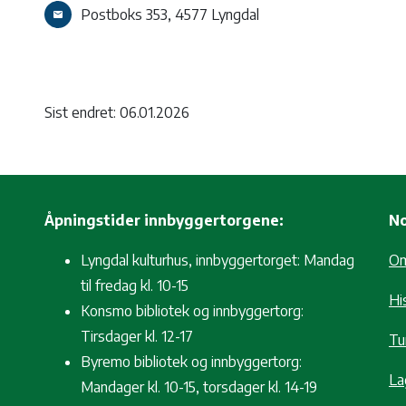
Postboks 353, 4577 Lyngdal
email
Sist endret: 06.01.2026
Åpningstider innbyggertorgene:
No
Lyngdal kulturhus, innbyggertorget: Mandag
O
til fredag kl. 10-15
Hi
Konsmo bibliotek og innbyggertorg:
Tirsdager kl. 12-17
Tur
Byremo bibliotek og innbyggertorg:
La
Mandager kl. 10-15, torsdager kl. 14-19