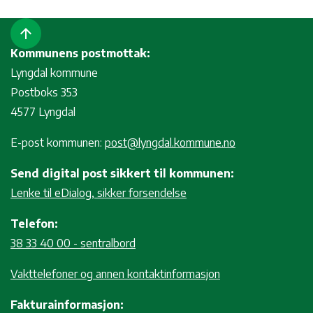
arrow_upward
Kommunens postmottak:
Lyngdal kommune
Postboks 353
4577 Lyngdal
E-post kommunen:
post@lyngdal.kommune.no
Send digital post sikkert til kommunen:
Lenke til eDialog, sikker forsendelse
Telefon:
38 33 40 00 - sentralbord
Vakttelefoner og annen kontaktinformasjon
Fakturainformasjon: