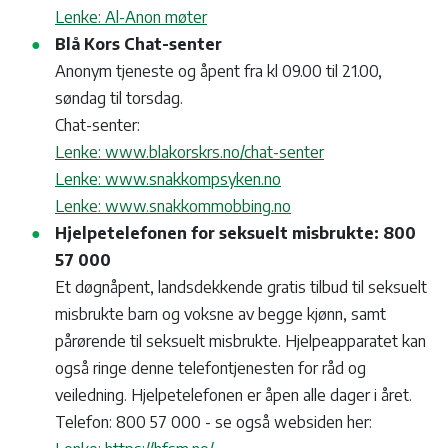
Lenke: Al-Anon møter
Blå Kors Chat-senter
Anonym tjeneste og åpent fra kl 09.00 til 21.00,
søndag til torsdag.
Chat-senter:
Lenke: www.blakorskrs.no/chat-senter
Lenke: www.snakkompsyken.no
Lenke: www.snakkommobbing.no
Hjelpetelefonen for seksuelt misbrukte: 800
57 000
Et døgnåpent, landsdekkende gratis tilbud til seksuelt
misbrukte barn og voksne av begge kjønn, samt
pårørende til seksuelt misbrukte. Hjelpeapparatet kan
også ringe denne telefontjenesten for råd og
veiledning. Hjelpetelefonen er åpen alle dager i året.
Telefon: 800 57 000 - se også websiden her: