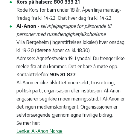
Kors på halsen: 800 333 21
Røde Kors for barn under 18 år. Åpen linje mandag-
fredag fra kl. 14-22. Chat hver dag fra kl. 14-22.
Al-Anon
-
selvhjelpsgruppe for pårørende til
personer med rusavhengighet/alkoholisme
Villa Bergeheim (Ingerstiftelses lokaler) hver onsdag
kl. 19-20 (dørene åpner ca. kl. 18.30).
Adresse: Agnefestveien 19, Lyngdal. Du trenger ikke
melde fra at du kommer. Det er bare å møte opp.
Kontakttelefon:
905 81 822
.
Al-Anon er ikke tilsluttet noen sekt, trosretning,
politisk parti, organisasjon eller institusjon. Al-Anon
engasjerer seg ikke i noen meningsstrid. I Al-Anon er
det ingen medlemskontingent. Organisasjonen er
selvforsørgende gjennom egne frivillige bidrag.
Se mer her:
Lenke: Al-Anon Norge