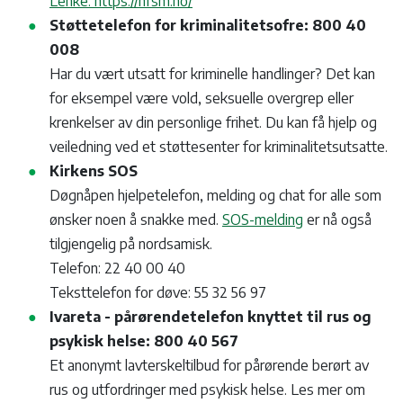
Lenke: https://hfsm.no/
Støttetelefon for kriminalitetsofre: 800 40
008
Har du vært utsatt for kriminelle handlinger? Det kan
for eksempel være vold, seksuelle overgrep eller
krenkelser av din personlige frihet. Du kan få hjelp og
veiledning ved et støttesenter for kriminalitetsutsatte.
Kirkens SOS
Døgnåpen hjelpetelefon, melding og chat for alle som
ønsker noen å snakke med.
SOS-melding
er nå også
tilgjengelig på nordsamisk.
Telefon: 22 40 00 40
Teksttelefon for døve: 55 32 56 97
Ivareta - pårørendetelefon knyttet til
rus og
psykisk helse: 800 40 567
Et anonymt lavterskeltilbud for pårørende berørt av
rus og utfordringer med psykisk helse. Les mer om