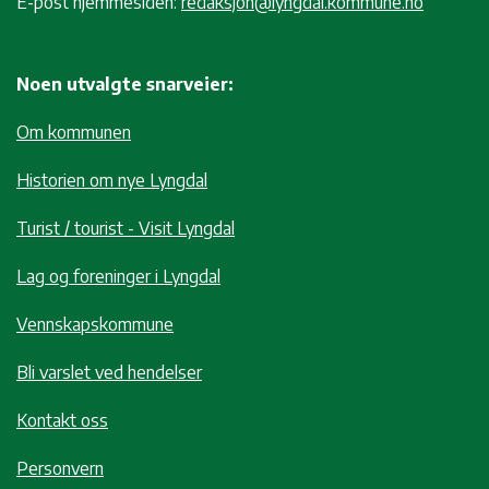
E-post hjemmesiden:
redaksjon@lyngdal.kommune.no
Noen utvalgte snarveier:
Om kommunen
Historien om nye Lyngdal
Turist / tourist - Visit Lyngdal
Lag og foreninger i Lyngdal
Vennskapskommune
Bli varslet ved hendelser
Kontakt oss
Personvern