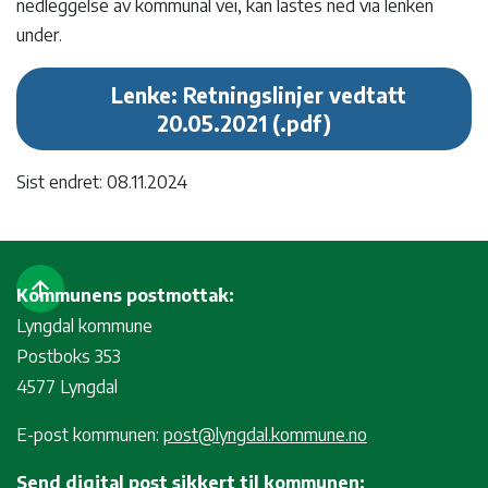
nedleggelse av kommunal vei, kan lastes ned via lenken
under.
Lenke: Retningslinjer vedtatt
20.05.2021
Sist endret: 08.11.2024
arrow_upward
Kommunens postmottak:
Lyngdal kommune
Postboks 353
4577 Lyngdal
E-post kommunen:
post@lyngdal.kommune.no
Send digital post sikkert til kommunen: