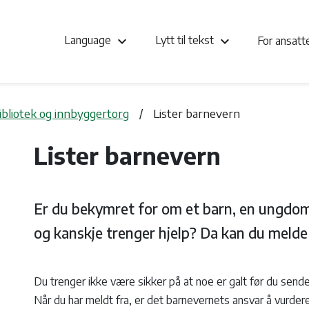
keyboard_arrow_down
keyboard_arrow_down
Language
Lytt til tekst
For ansat
bibliotek og innbyggertorg
Lister barnevern
Lister barnevern
Er du bekymret for om et barn, en ungdom e
og kanskje trenger hjelp? Da kan du melde 
Du trenger ikke være sikker på at noe er galt før du sen
Når du har meldt fra, er det barnevernets ansvar å vurder