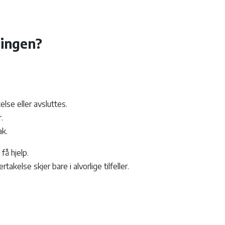
ingen?
lse eller avsluttes.
.
ak.
få hjelp.
else skjer bare i alvorlige tilfeller.