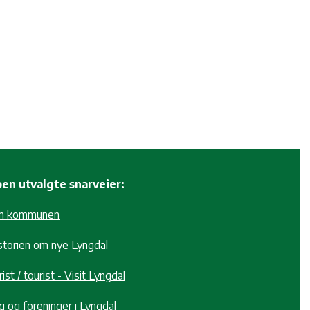
en utvalgte snarveier:
m kommunen
storien om nye Lyngdal
ist / tourist - Visit Lyngdal
g og foreninger i Lyngdal