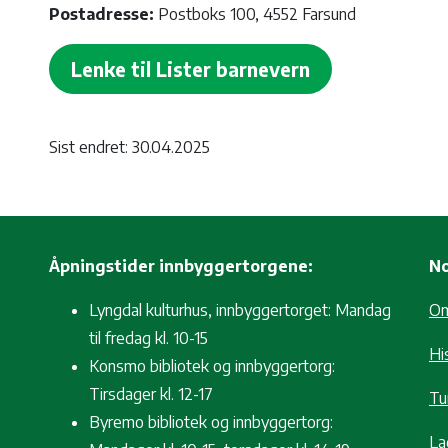
Postadresse:
Postboks 100, 4552 Farsund
Lenke til Lister barnevern
Sist endret: 30.04.2025
Åpningstider innbyggertorgene:
No
Lyngdal kulturhus, innbyggertorget: Mandag
O
til fredag kl. 10-15
Hi
Konsmo bibliotek og innbyggertorg:
Tirsdager kl. 12-17
Tur
Byremo bibliotek og innbyggertorg:
La