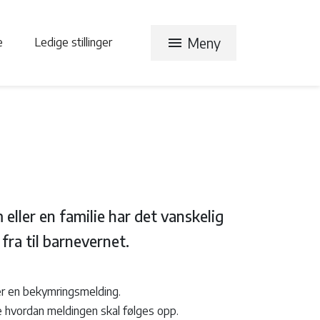
menu
Meny
te
Ledige stillinger
ller en familie har det vanskelig
fra til barnevernet.
der en bekymringsmelding.
e hvordan meldingen skal følges opp.