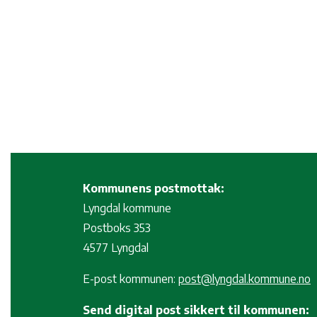
Kommunens postmottak:
Lyngdal kommune
Postboks 353
4577 Lyngdal
E-post kommunen:
post@lyngdal.kommune.no
Send digital post sikkert til kommunen: