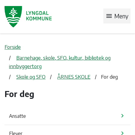
menu
Meny
Forside
Barnehage, skole, SFO, kultur, bibliotek og
innbyggertorg
Skole og SFO
ÅRNES SKOLE
For deg
For deg
chevron_right
Ansatte
chevron_right
Elever