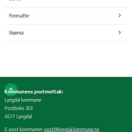
chevron_right
Foresatte
chevron_right
Skjema
arrow_upward
Kommunens postmottak:
Lyngdal kommune
Postboks 353
4577 Lyngdal
E-post kommunen:
post@lyngdal.kommune.no