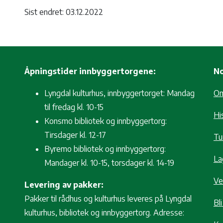
Sist endret: 03.12.2022
Åpningstider innbyggertorgene:
No
Lyngdal kulturhus, innbyggertorget: Mandag
O
til fredag kl. 10-15
Hi
Konsmo bibliotek og innbyggertorg:
Tirsdager kl. 12-17
Tur
Byremo bibliotek og innbyggertorg:
La
Mandager kl. 10-15, torsdager kl. 14-19
Ve
Levering av pakker:
Pakker til rådhus og kulturhus leveres på Lyngdal
Bl
kulturhus, bibliotek og innbyggertorg. Adresse: