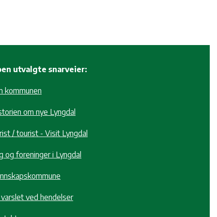
en utvalgte snarveier:
m kommunen
storien om nye Lyngdal
ist / tourist - Visit Lyngdal
g og foreninger i Lyngdal
nnskapskommune
i varslet ved hendelser