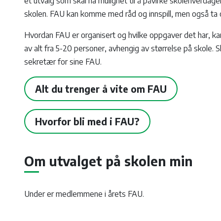
et utvalg som skal ha mulighet til å påvirke skolehverdag
skolen. FAU kan komme med råd og innspill, men også ta op
Hvordan FAU er organisert og hvilke oppgaver det har, kan 
av alt fra 5-20 personer, avhengig av størrelse på skole. S
sekretær for sine FAU.
Alt du trenger å vite om FAU
Hvorfor bli med i FAU?
Om utvalget på skolen min
Under er medlemmene i årets FAU.