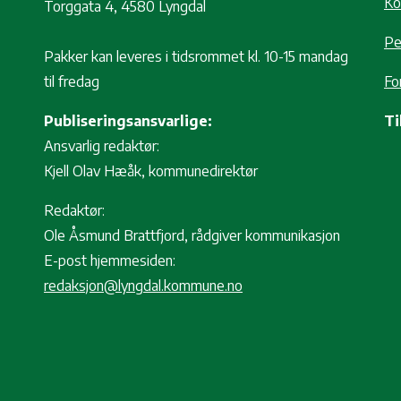
Ko
Torggata 4, 4580 Lyngdal
Pe
Pakker kan leveres i tidsrommet kl. 10-15 mandag
til fredag
Fo
Publiseringsansvarlige:
Ti
Ansvarlig redaktør:
Kjell Olav Hæåk, kommunedirektør
Redaktør:
Ole Åsmund Brattfjord, rådgiver kommunikasjon
E-post hjemmesiden:
redaksjon@lyngdal.kommune.no