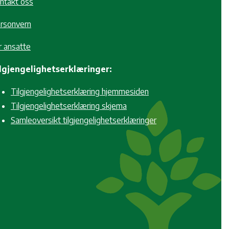
ntakt oss
rsonvern
r ansatte
lgjengelighetserklæringer:
Tilgjengelighetserklæring hjemmesiden
Tilgjengelighetserklæring skjema
Samleoversikt tilgjengelighetserklæringer