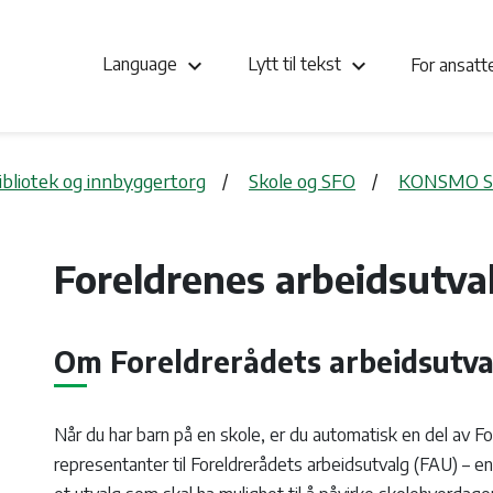
keyboard_arrow_down
keyboard_arrow_down
Language
Lytt til tekst
For ansat
bibliotek og innbyggertorg
Skole og SFO
KONSMO S
Foreldrenes arbeidsutva
Om Foreldrerådets arbeidsutva
Når du har barn på en skole, er du automatisk en del av Fo
representanter til Foreldrerådets arbeidsutvalg (FAU) – en 