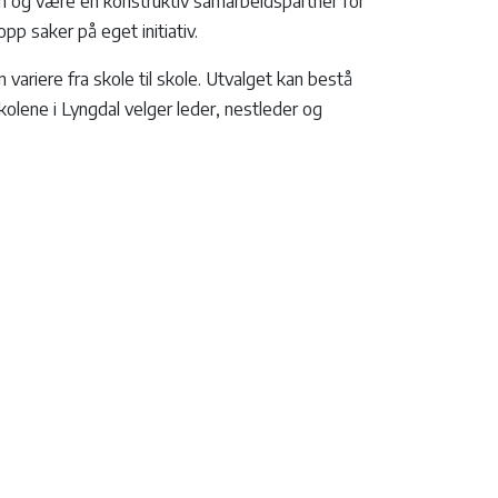
en og være en konstruktiv samarbeidspartner for
p saker på eget initiativ.
variere fra skole til skole. Utvalget kan bestå
kolene i Lyngdal velger leder, nestleder og