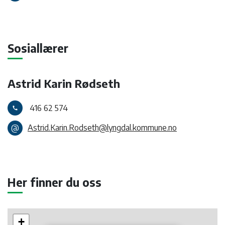
Sosiallærer
Astrid Karin Rødseth
416 62 574
call
@
Astrid.Karin.Rodseth@lyngdal.kommune.no
Her finner du oss
+