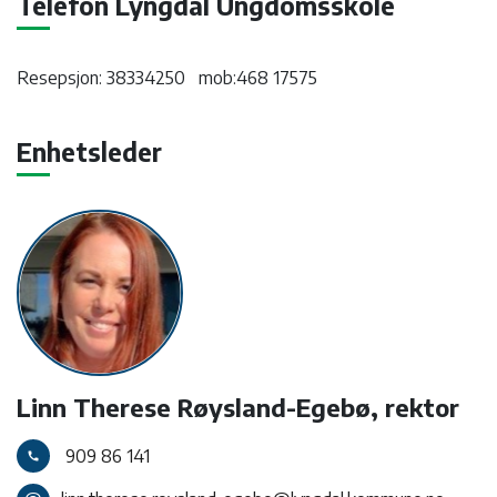
Telefon Lyngdal Ungdomsskole
Resepsjon: 38334250 mob:468 17575
Enhetsleder
Linn Therese Røysland-Egebø, rektor
909 86 141
call