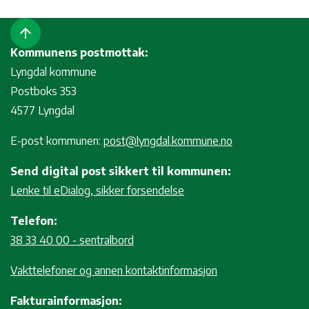
arrow_upward
Kommunens postmottak:
Lyngdal kommune
Postboks 353
4577 Lyngdal
E-post kommunen:
post@lyngdal.kommune.no
Send digital post sikkert til kommunen:
Lenke til eDialog, sikker forsendelse
Telefon:
38 33 40 00 - sentralbord
Vakttelefoner og annen kontaktinformasjon
Fakturainformasjon: