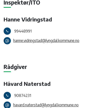
Inspektør/ITO
Hanne Vidringstad
99448991
call
@
hanne.vidringstad@lyngdal.kommune.no
Rådgiver
Håvard Naterstad
90874231
call
@
havard.naterstad@lyngdal.kommune.no