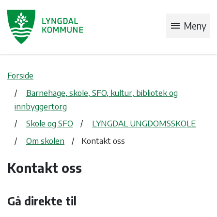
menu
Meny
Forside
Barnehage, skole, SFO, kultur, bibliotek og
innbyggertorg
Skole og SFO
LYNGDAL UNGDOMSSKOLE
Om skolen
Kontakt oss
Kontakt oss
Gå direkte til