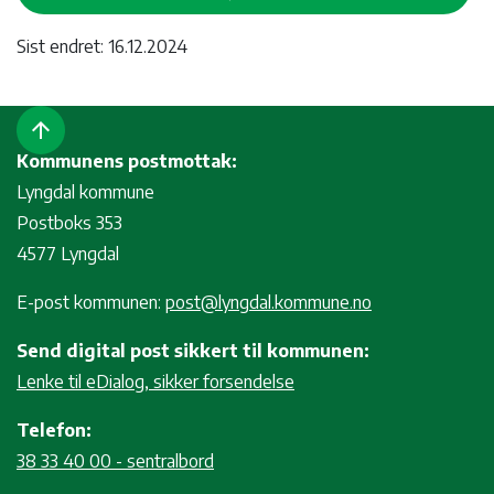
Sist endret: 16.12.2024
arrow_upward
Kommunens postmottak:
Lyngdal kommune
Postboks 353
4577 Lyngdal
E-post kommunen:
post@lyngdal.kommune.no
Send digital post sikkert til kommunen:
Lenke til eDialog, sikker forsendelse
Telefon:
38 33 40 00 - sentralbord