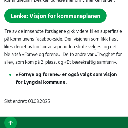
kommuneplan. Det kan du lese mer om via lenken under.
Lenke: Visjon for kommuneplanen
Tre av de innsendte forslagene gikk videre til en superfinale
på kommunens facebookside. Den visjonen som fikk flest
likes i løpet av konkurranseperioden skulle velges, og det
ble altså «Fornye og forene». De to andre var «Trygghet for
alle», som kom på 2. plass, og «Et bærekraftig samfunn».
«Fornye og forene» er også valgt som visjon
for Lyngdal kommune.
Sist endret: 03.09.2025
arrow_upward