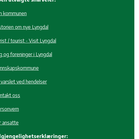
m kommunen
storien om nye Lyngdal
ist / tourist - Visit Lyngdal
g og foreninger i Lyngdal
nnskapskommune
i varslet ved hendelser
ntakt oss
rsonvern
r ansatte
lgjengelighetserklæringer: