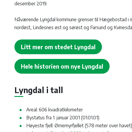
desember 2019.
Nåværende Lyngdal kommune grenser til Hægebostad i nor
nordøst, Lindesnes øst og sørøst og Farsund og Kvinesda
Litt mer om stedet Lyngdal
Hele historien om nye Lyngdal
Lyngdal i tall
Areal: 606 kvadratkilometer
Bystatus fra 1. januar 2001 (01.01.01)
Høyeste fjell: Ørnemyrfjellet (578 meter over havet