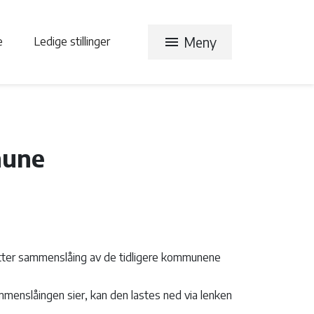
menu
Meny
te
Ledige stillinger
mune
tter sammenslåing av de tidligere kommunene
menslåingen sier, kan den lastes ned via lenken