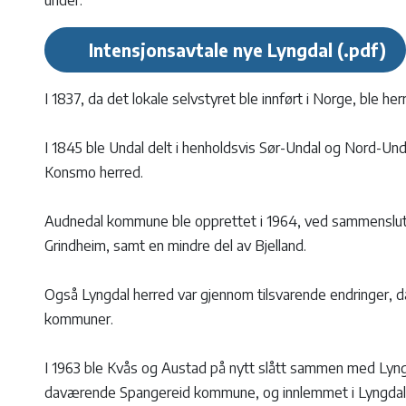
under.
Intensjonsavtale nye Lyngdal
I 1837, da det lokale selvstyret ble innført i Norge, ble h
I 1845 ble Undal delt i henholdsvis Sør-Undal og Nord-Und
Konsmo herred.
Audnedal kommune ble opprettet i 1964, ved sammenslu
Grindheim, samt en mindre del av Bjelland.
Også Lyngdal herred var gjennom tilsvarende endringer, d
kommuner.
I 1963 ble Kvås og Austad på nytt slått sammen med Lyngd
daværende Spangereid kommune, og innlemmet i Lyngdal. 