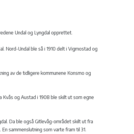
erredene Undal og Lyngdal opprettet.
al. Nord-Undal ble så i 1910 delt i Vigmostad og
tning av de tidligere kommunene Konsmo og
a Kvås og Austad i 1908 ble skilt ut som egne
al. Da ble også Gitlevåg-området skilt ut fra
En sammenslutning som varte fram til 31.