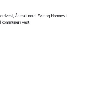
dvest, Åseral i nord, Evje og Hornnes i
l kommuner i vest.
)