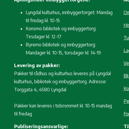
Lyngdal kulturhus, innbyggertorget: Mandag
O
til fredag kl. 10-15
Hi
Konsmo bibliotek og innbyggertorg:
Tirsdager kl. 12-17
Tur
Byremo bibliotek og innbyggertorg:
La
Mandager kl. 10-15, torsdager kl. 14-19
Ve
Levering av pakker:
Pakker til rådhus og kulturhus leveres på Lyngdal
Bl
kulturhus, bibliotek og innbyggertorg. Adresse:
Ko
Torggata 4, 4580 Lyngdal
Pe
Pakker kan leveres i tidsrommet kl. 10-15 mandag
til fredag
Fo
Publiseringsansvarlige:
Ti