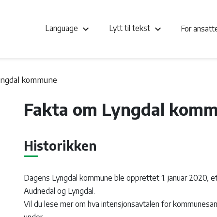
keyboard_arrow_down
keyboard_arrow_down
Language
Lytt til tekst
For ansat
yngdal kommune
Fakta om Lyngdal kom
Historikken
Dagens Lyngdal kommune ble opprettet 1. januar 2020, e
Audnedal og Lyngdal.
Vil du lese mer om hva intensjonsavtalen for kommunesam