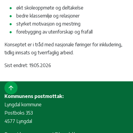
økt skoleoppmøte og deltakelse
bedre klassemiljø og relasjoner
styrket motivasjon og mestring
forebygging av utenforskap og frafall
Konseptet er i tråd med nasjonale føringer for inkludering,
tidlig innsats og tverrfaglig arbeid.
Sist endret: 19.05.2026
arrow_upward
Kommunens postmottak:
Lyngdal kommune
Postboks 353
4577 Lyngdal