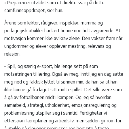
«Prepare» er utviklet som et direkte svar på dette
samfunnsoppdraget, sier hun.
Årene som lektor, rådgiver, inspektør, mamma og
pedagogisk utvikler har lært henne noe helt avgjørende: At
motivasjon kommer ikke av krav alene. Den vokser fram når
ungdommer og elever opplever mestring, relevans og
relasjon.
– Spill, og særlig e-sport, ble lenge sett på som
motsetningen til læring. Også av meg. Inntil jeg en dag satte
meg ned og faktisk lyttet til sønnen min, da han sa at han
ikke kunne gå fra laget sitt midt i spillet. Det ville være som
å gå av fotballbanen midt i kampen. Og jeg så hvordan
samarbeid, strategi, utholdenhet, emosjonsregulering og
problemløsning utspiller seg i sanntid. Ferdigheter vi
etterspør i læreplaner og arbeidsliv, men sjelden gir rom for
å utvikle på elevenes premisser. Jeg begynte å teste