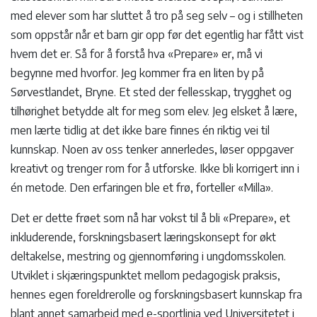
med elever som har sluttet å tro på seg selv – og i stillheten
som oppstår når et barn gir opp før det egentlig har fått vist
hvem det er. Så for å forstå hva «Prepare» er, må vi
begynne med hvorfor. Jeg kommer fra en liten by på
Sørvestlandet, Bryne. Et sted der fellesskap, trygghet og
tilhørighet betydde alt for meg som elev. Jeg elsket å lære,
men lærte tidlig at det ikke bare finnes én riktig vei til
kunnskap. Noen av oss tenker annerledes, løser oppgaver
kreativt og trenger rom for å utforske. Ikke bli korrigert inn i
én metode. Den erfaringen ble et frø, forteller «Milla».
Det er dette frøet som nå har vokst til å bli «Prepare», et
inkluderende, forskningsbasert læringskonsept for økt
deltakelse, mestring og gjennomføring i ungdomsskolen.
Utviklet i skjæringspunktet mellom pedagogisk praksis,
hennes egen foreldrerolle og forskningsbasert kunnskap fra
blant annet samarbeid med e-sportlinja ved Universitetet i