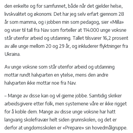
den enkelte og for samfunnet, både når det gjelder helse,
livskvalitet og økonomi. Det har jeg selv erfart gjennom 28
år som mamma, og i jobben min som pedagog, sier «Milla»
og viser til tall fra Nav som forteller at 114.000 unge voksne
står utenfor arbeid og utdanning. Tallet tilsvarer 16,2 prosent
av alle unge mellom 20 og 29 år, og inkluderer flyktninger fra
Ukraina.
Av unge voksne som står utenfor arbeid og utdanning
mottar rundt halvparten en ytelse, mens den andre
halvparten ikke mottar noe fra Nav.
– Mange av disse kan og vil gjerne jobbe. Samtidig skriker
arbeidsgivere etter folk, men systemene våre er ikke rigget
for å koble dem. Mange av disse unge voksne har hatt
langvarig skolefravær helt siden grunnskolen, og det er
derfor at ungdomsskolen er «Prepare» sin hovedmålgruppe.