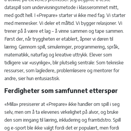
dataspill som undervisningsmetode i klasserommet mitt,
med godt hell. I «Prepare» starter vi ikke med fag. Vi starter
med mennesker. Vi deler et måltid. Vi bygger relasjoner. Vi
trener på å være et lag – å vinne sammen og tape sammen.
Først der, når tryggheten er etablert, åpner vi døren til
læring. Gjennom spill, simuleringer, programmering, språk,
matematikk, naturfag og kreative uttrykk. Elever som
tidligere var «usynlige», blir plutselig sentrale: Som tekniske
ressurser, som lagledere, problemløsere og mentorer for
andre, sier hun entusiastisk.
Ferdigheter som samfunnet etterspør
«Milla» presiserer at «Prepare» ikke handler om spill i seg
selv, men om å ta elevenes virkelighet på alvor, og bruke
den som inngang til læring, inkludering og framtidstro. Spill
og e-sport ble ikke valgt fordi det er populært, men fordi