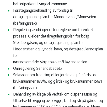
batteriparker i Lyngdal kommune
Førstegangsbehandling av forslag til
detaljreguleringsplan for Monoddveien/Moneveien
(befaringssak)
Reguleringsendringer etter reglene om forenklet
prosess. Gjelder detaljreguleringsplan for bolig
Steinbergåsen, og detaljreguleringsplan for
Hogganstien og Lyngdal havn, og detaljreguleringsplan
for
næringsområde Varpebakken/Høylandsdalen
Omregulering Sørlandsbadet»
Søknader om fradeling etter jordloven på gårds- og
bruksnummer 188/6, og gårds- og bruksnummer 156/1
(befaringssak)
Behandling av klage på vedtak om dispensasjon og
tillatelse til bygging av brygge, bod og sti på gårds- og
bruksnummer 63/15 og 63/23, og behandling av klage