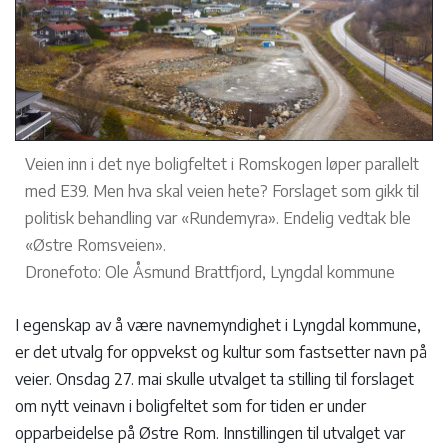
Veien inn i det nye boligfeltet i Romskogen løper parallelt
med E39. Men hva skal veien hete? Forslaget som gikk til
politisk behandling var «Rundemyra». Endelig vedtak ble
«Østre Romsveien».
Dronefoto: Ole Åsmund Brattfjord, Lyngdal kommune
I egenskap av å være navnemyndighet i Lyngdal kommune,
er det utvalg for oppvekst og kultur som fastsetter navn på
veier. Onsdag 27. mai skulle utvalget ta stilling til forslaget
om nytt veinavn i boligfeltet som for tiden er under
opparbeidelse på Østre Rom. Innstillingen til utvalget var