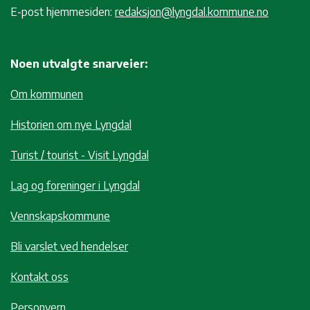
E-post hjemmesiden:
redaksjon@lyngdal.kommune.no
Noen utvalgte snarveier:
Om kommunen
Historien om nye Lyngdal
Turist / tourist - Visit Lyngdal
Lag og foreninger i Lyngdal
Vennskapskommune
Bli varslet ved hendelser
Kontakt oss
Personvern