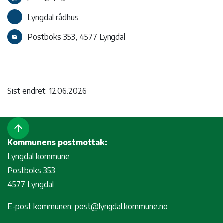
Lyngdal rådhus
Postboks 353, 4577 Lyngdal
email
Sist endret: 12.06.2026
arrow_upward
Kommunens postmottak:
Lyngdal kommune
Postboks 353
4577 Lyngdal
E-post kommunen:
post@lyngdal.kommune.no