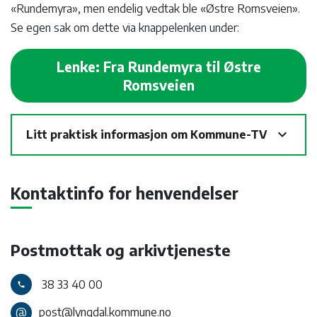
«Rundemyra», men endelig vedtak ble «Østre Romsveien».
Se egen sak om dette via knappelenken under:
Lenke: Fra Rundemyra til Østre
Romsveien
expand_more
Litt praktisk informasjon om Kommune-TV
Kontaktinfo for henvendelser
Postmottak og arkivtjeneste
38 33 40 00
call
@
post@lyngdal.kommune.no