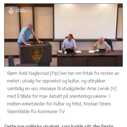
Bjørn Arild Naglestad (Frp) ber her om fritak fra resten av
møtet i utvalg for oppvekst og kultur, og uttrykker
samtidig en viss misnøye til utvalgsleder Arne Lervik (V)
med å tillate for mye debatt på orienteringssakene. I
midten enhetsleder for Kultur og fritid, Kristian Strøm.
Skjermbilde fra Kommune-TV
Dette nye politiske utvalget, som hadde sitt aller første