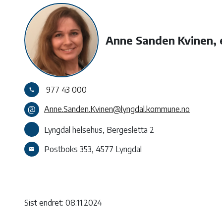
Anne Sanden Kvinen, 
977 43 000
call
@
Anne.Sanden.Kvinen@lyngdal.kommune.no
Lyngdal helsehus, Bergesletta 2
Postboks 353, 4577 Lyngdal
email
Sist endret: 08.11.2024