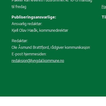
Pakker kan leveres i tidsrommet kl. 10-15 mandag
til fredag
Fo
Publiseringsansvarlige:
Ti
Ansvarlig redaktør:
Kjell Olav Hæåk, kommunedirektør
Redaktør:
Ole Åsmund Brattfjord, rådgiver kommunikasjon
E-post hjemmesiden:
redaksjon@lyngdal.kommune.no