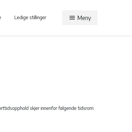
menu
Meny
te
Ledige stillinger
rttidsopphold skjer innenfor følgende tidsrom: