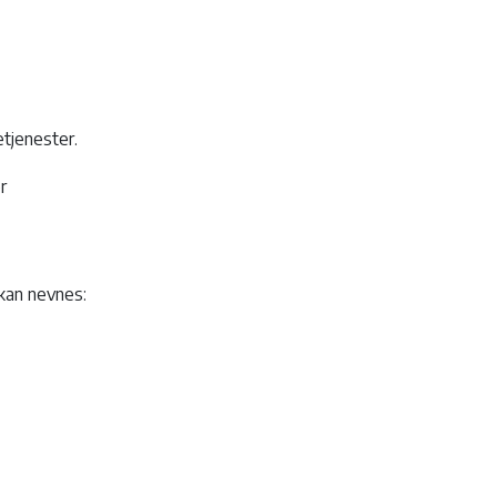
tjenester.
r
kan nevnes: