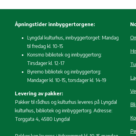
Åpningstider innbyggertorgene:
No
Lyngdal kulturhus, innbyggertorget: Mandag
O
til fredag kl. 10-15
Hi
Konsmo bibliotek og innbyggertorg:
Tirsdager kl. 12-17
Tur
Byremo bibliotek og innbyggertorg:
La
Mandager kl. 10-15, torsdager kl. 14-19
Ve
Levering av pakker:
Pakker til rådhus og kulturhus leveres på Lyngdal
Bl
kulturhus, bibliotek og innbyggertorg. Adresse:
Ko
Torggata 4, 4580 Lyngdal
Pe