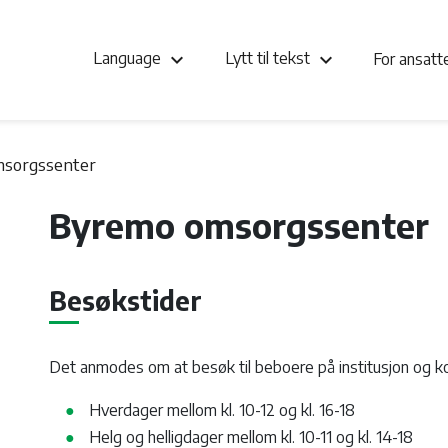
keyboard_arrow_down
keyboard_arrow_down
Language
Lytt til tekst
For ansat
sorgssenter
Byremo omsorgssenter
Besøkstider
Det anmodes om at besøk til beboere på institusjon og ko
Hverdager mellom kl. 10-12 og kl. 16-18
Helg og helligdager mellom kl. 10-11 og kl. 14-18