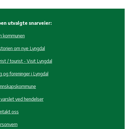
en utvalgte snarveier:
m kommunen
storien om nye Lyngdal
ist / tourist - Visit Lyngdal
g og foreninger i Lyngdal
nnskapskommune
i varslet ved hendelser
ntakt oss
rsonvern